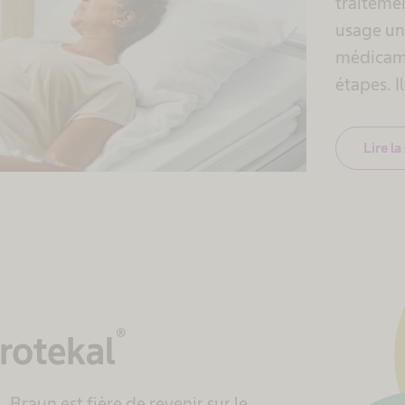
traitemen
usage un
médicame
étapes. I
Lire la
®
orotekal
raun est fière de revenir sur le