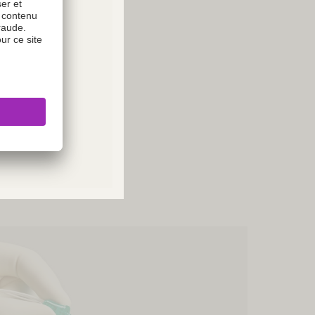
atière d’anesthésie
ies or
lète de solutions,
Please
efficace et plus
and