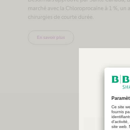
marché avec la Chloroprocaïne à 1 %, un a
chirurgies de courte durée.
En savoir plus
Your 
reco
Choisi