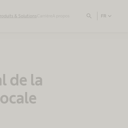
search
expand_more
roduits & Solutions
Carrière
A propos
FR
 de la
locale