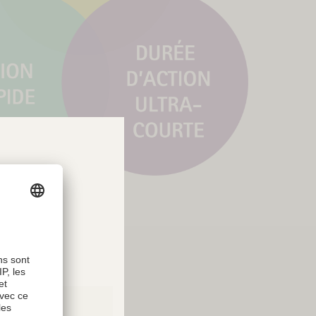
up. We
tion.
arché –