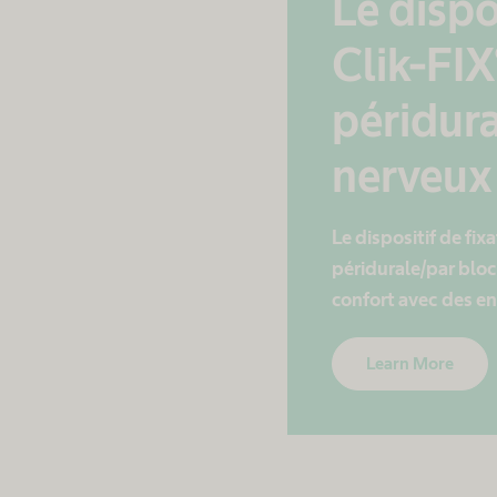
Le dispo
Clik-FIX
péridura
nerveux
Le dispositif de fix
péridurale/par bloc
confort avec des ent
Learn More