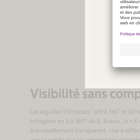
Depuis plus de 70 
Not a
régionale. Grâce 
regio
nous nous engag
co
Visibilité sans com
®
®
Les aiguilles Stimuplex
Ultra 360
et Ultr
échogène en X à 360° de B. Braun. Le « X 
à un revêtement transparent, vise à réflé
vers la sonde que les conceptions précéd