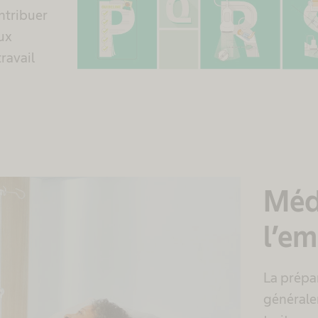
ntribuer
ux
travail
Méd
l’em
La prépa
générale