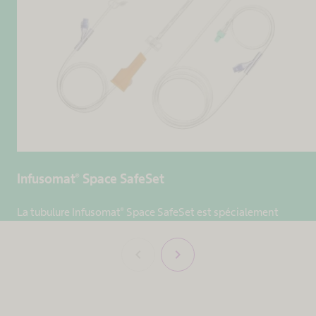
Infusomat® Space SafeSet
La tubulure Infusomat® Space SafeSet est spécialement
conçue pour améliorer les applications médicamenteuses à
court terme.
chevron_left
chevron_right