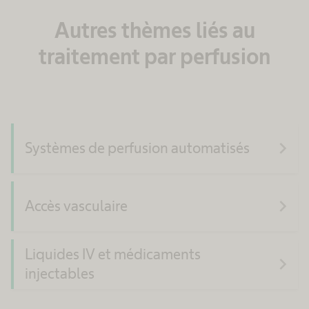
Autres thèmes liés au
traitement par perfusion
navigate_next
Systèmes de perfusion automatisés
navigate_next
Accès vasculaire
Liquides IV et médicaments
navigate_next
injectables