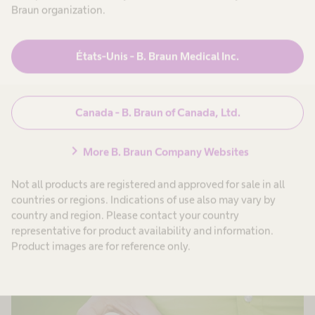
Braun organization.
Certains traitements par perfusion peuvent être
États-Unis - B. Braun Medical Inc.
administrés dans une clinique ou à domicile.
Cependant, le transfert des patients de l’hôpital
vers une clinique, puis vers leur domicile, de
Canada - B. Braun of Canada, Ltd.
manière sûre et efficace, peut s’avérer un
processus complexe. Obtenez plus
chevron_right
More B. Braun Company Websites
d’informations sur les possibilités de rendre aux
Not all products are registered and approved for sale in all
patients leur liberté et leur mobilité pendant les
countries or regions. Indications of use also may vary by
perfusions.
country and region. Please contact your country
representative for product availability and information.
Product images are for reference only.
En savoir plus