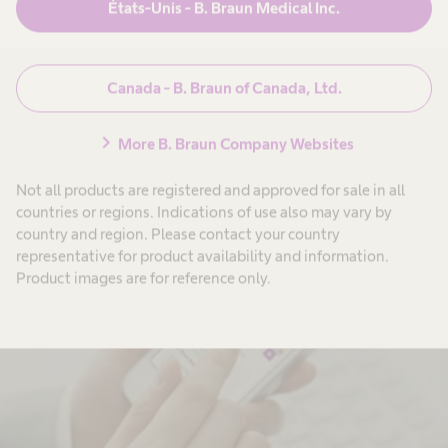
États-Unis - B. Braun Medical Inc.
Canada - B. Braun of Canada, Ltd.
chevron_right
More B. Braun Company Websites
Établissements
Not all products are registered and approved for sale in all
Trouvez les points de vente B. Braun au Amérique du Nord.
countries or regions. Indications of use also may vary by
country and region. Please contact your country
representative for product availability and information.
Product images are for reference only.