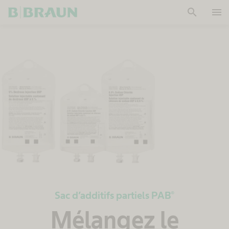
search
menu
OK
Sac d’additifs partiels PAB®
Mélangez le