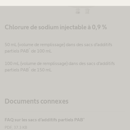
Chlorure de sodium injectable à 0,9 %
50 mL (volume de remplissage) dans des sacs d’additifs
®
partiels PAB
de 100 mL
100 mL (volume de remplissage) dans des sacs d’additifs
®
partiels PAB
de 150 mL
Documents connexes
FAQ sur les sacs d’additifs partiels PAB®
PDF, 37.3 KB