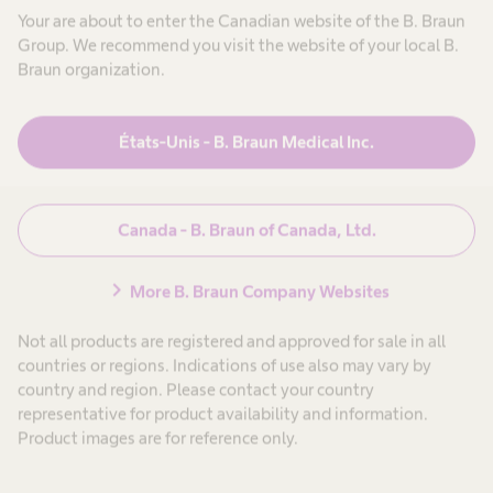
Your are about to enter the Canadian website of the B. Braun
Group. We recommend you visit the website of your local B.
Braun organization.
États-Unis - B. Braun Medical Inc.
Dextrose injectable à 5 %
100 mL (volume de remplissage) dans des sacs d’additifs
Canada - B. Braun of Canada, Ltd.
®
partiels PAB
de 150 mL
chevron_right
More B. Braun Company Websites
Not all products are registered and approved for sale in all
countries or regions. Indications of use also may vary by
country and region. Please contact your country
representative for product availability and information.
Product images are for reference only.