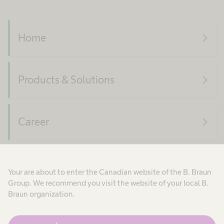
navigate_next
Home
navigate_next
Products & Solutions
navigate_next
Career
navigate_next
About Us
Your are about to enter the Canadian website of the B. Braun
Group. We recommend you visit the website of your local B.
Braun organization.