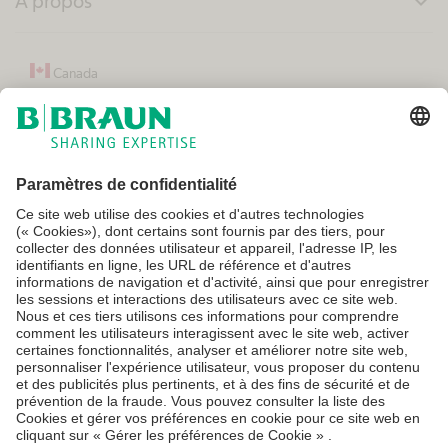
A propos
expand_more
Canada
Conditions générales
Conditions d'utilisation
Politique de confidentialité
Paramètres cookie