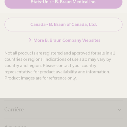
États-Unis - B. Braun Medical Inc.
search
Canada - B. Braun of Canada, Ltd.
chevron_right
More B. Braun Company Websites
Not all products are registered and approved for sale in all
countries or regions. Indications of use also may vary by
country and region. Please contact your country
representative for product availability and information.
Product images are for reference only.
Produits & Solutions
expand_more
Carrière
expand_more