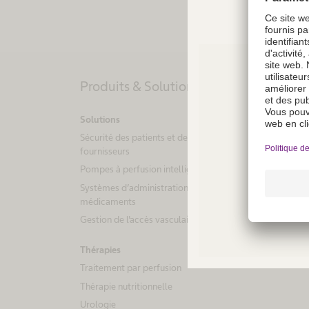
Produits & Solutions
Solutions
Sécurité des patients et des
fournisseurs
Not a
Pompes à perfusion intelligentes
regio
Systèmes d’administration de
co
médicaments
Gestion de l'accès vasculaire
Thérapies
Traitement par perfusion
Thérapie nutritionnelle
Urologie