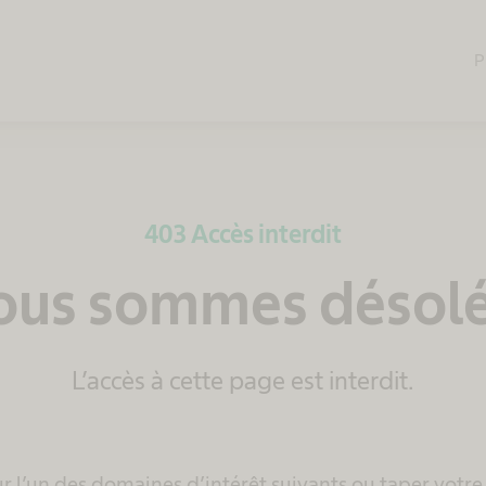
P
403 Accès interdit
us sommes désolé
L’accès à cette page est interdit.
sur l’un des domaines d’intérêt suivants ou taper votre