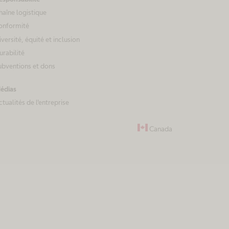
haîne logistique
onformité
iversité, équité et inclusion
urabilité
ubventions et dons
édias
ctualités de l'entreprise
Canada