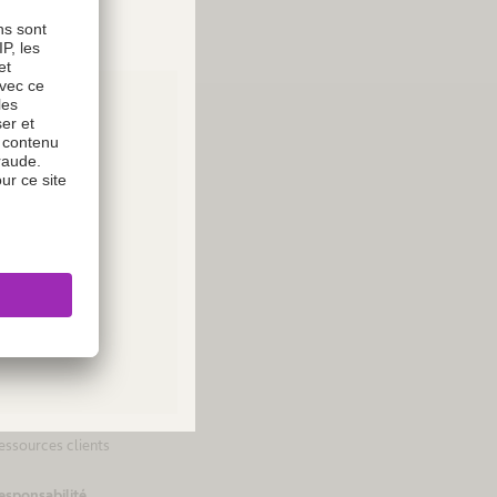
 propos
ntreprise
ctivités & chiffres clés
ies or
ision et valeurs
ôle d'innovation
Please
istoires
and
outien
ontactez-nous
tablissements
essources clients
esponsabilité